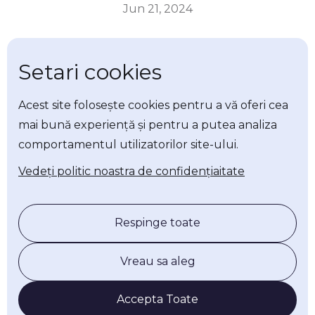
Jun 21, 2024
AUTORI
Setari cookies
Alexandru Dănescu
Acest site folosește cookies pentru a vă oferi cea
Descarcă Raport
mai bună experiență și pentru a putea analiza
comportamentul utilizatorilor site-ului.
Vedeți politic noastra de confidențiaitate
De ce au votat mai mulți tineri la europarlamentare
decât la locale?
Respinge toate
Comasarea alegerilor locale și europarlamentare
Vreau sa aleg
reprezintă un experiment natural ce ne permite să
analizăm dacă și în ce fel condițiile de vot
Accepta Toate
influențează prezența la alegeri. Demersurile din