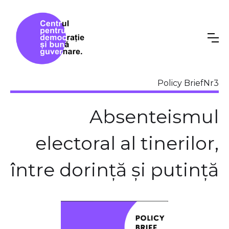
Policy Brief
Nr
3
Absenteismul
electoral al tinerilor,
între dorință și putință