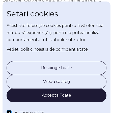
Dezbateri, Oratorie și Retorică și trainer de public
speaking, fiind dedicată promovării dialogului
Setari cookies
argumentat și a spiritului civic în rândul tinerilor.
Acest site folosește cookies pentru a vă oferi cea
mai bună experiență și pentru a putea analiza
comportamentul utilizatorilor site-ului.
Socials
Vedeți politic noastra de confidențiaitate
Rapoarte
Respinge toate
Programul Național Masă Sănătoasă: de la promisiune
legislativă la investiție publică
Vreau sa aleg
Accepta Toate
Donează pe Patreon
FUNCTIONALITATE